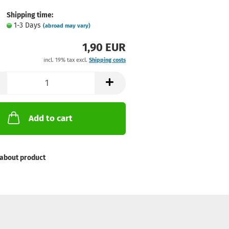
Shipping time:
1-3 Days
(abroad may vary)
1,90 EUR
incl. 19% tax excl.
Shipping costs
Add to cart
about product