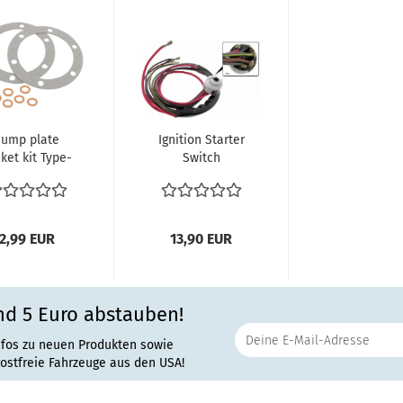
Sump plate
Ignition Starter
ket kit Type-
Switch
1 engines
Electrical | VW
25hp+30hp
Beetle, Bus...
11115189...
2,99 EUR
13,90 EUR
nd 5 Euro abstauben!
nfos zu neuen Produkten sowie
rostfreie Fahrzeuge aus den USA!