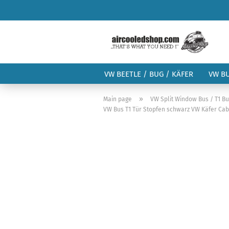
VW BEETLE / BUG / KÄFER
VW B
»
Main page
VW Split Window Bus / T1 B
VW Bus T1 Tür Stopfen schwarz VW Käfer Cab