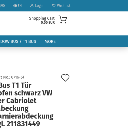
490
EN
Login
Wish list
Shopping Cart
0,00 EUR
NDOW BUS / T1 BUS
MORE
Add
t No.:
0716-6
)
Bus T1 Tür
to
ount
pfen schwarz VW
wish
r Cabriolet
list
abeckung
arnierabdeckung
l. 211831449