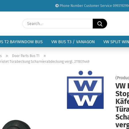
Phone Number Customer Service 099319299
Change language
Search...
Email
Delivery country
US T2 BAYWINDOW BUS
VW BUS T3 / VANAGON
VW SPLIT WI
Password
»
»
us
Door Parts Bus T1
riolet Türabeckung Scharnierabdeckung vergl. 211831449
(Produc
VW 
Create a new acc
Sto
Forgot password?
Käfe
Tür
Sch
verg