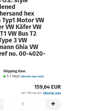
 O.E. style
dened
hersand hex
s Typ1 Motor VW
er VW Käfer VW
 T1 VW Bus T2
Type 3 VW
mann Ghia VW
ref no. 00-4020-
Shipping time:
5-7 Days
(abroad may vary)
159,64 EUR
incl. 19% tax excl.
Shipping costs