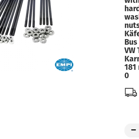
with
har
was
nut
Käf
Bus
VW 
Kar
181 
0