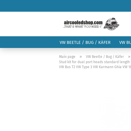
VW BEETLE / BUG / KÄFER
VW B
»
Main page
VW Beetle / Bug / Käfer
Stud kit for dual port heads standard lengt
VW Bus T2 VW Type 3 VW Karmann Ghia VW 18