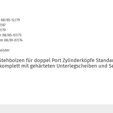
 08/65-12/79
7/67
7/79
m 08/65-07/73
m 08/61-07/74
eister
Stehbolzen für doppel Port Zylinderköpfe Stand
t komplett mit gehärteten Unterlegscheiben und 