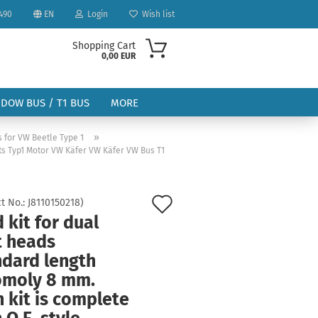
490
EN
Login
Wish list
Shopping Cart
0,00 EUR
NDOW BUS / T1 BUS
MORE
»
 for VW Beetle Type 1
uts Typ1 Motor VW Käfer VW Käfer VW Bus T1
Add
t No.:
J8110150218
)
ount
 kit for dual
to
t heads
wish
ndard length
list
omoly 8 mm.
 kit is complete