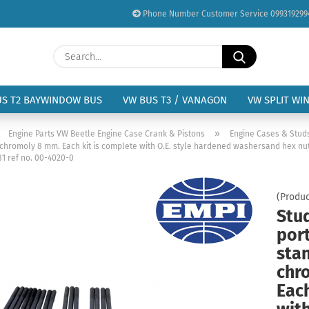
Phone Number Customer Service 099319299
Change language
Search...
Email
Delivery country
US T2 BAYWINDOW BUS
VW BUS T3 / VANAGON
VW SPLIT WI
Password
»
»
Engine Parts VW Beetle Engine Case Crank & Pistons
Engine Cases & Studs
h chromoly 8 mm. Each kit is complete with O.E. style hardened washersand hex n
1 ref no. 00-4020-0
(Produc
Create a new acc
Stud
Forgot password?
por
sta
chr
Each