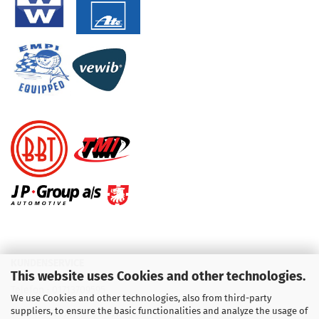
KUNDENSERVICE
This website uses Cookies and other technologies.
Telefon :
01713709595
We use Cookies and other technologies, also from third-party
suppliers, to ensure the basic functionalities and analyze the usage of
Telefon :
09931 92 99 490