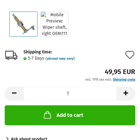
Shipping time:
A
5-7 Days
(abroad may vary)
t
49,95 EUR
w
incl. 19% tax excl.
Shipping costs
l
Add to cart
Ask about product