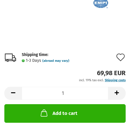
Shipping time:
A
1-3 Days
(abroad may vary)
t
69,98 EUR
w
incl. 19% tax excl.
Shipping costs
l
Add to cart