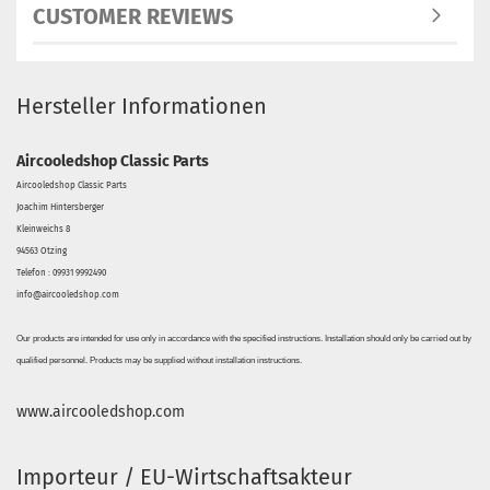
CUSTOMER REVIEWS
Hersteller Informationen
Aircooledshop Classic Parts
Aircooledshop Classic Parts
Joachim Hintersberger
Kleinweichs 8
94563 Otzing
Telefon : 09931 9992490
info@aircooledshop.com
Our products are intended for use only in accordance with the specified instructions. Installation should only be carried out by
qualified personnel. Products may be supplied without installation instructions.
www.aircooledshop.com
Importeur / EU-Wirtschaftsakteur