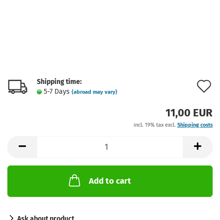
Shipping time:
A
5-7 Days
(abroad may vary)
t
11,00 EUR
w
incl. 19% tax excl.
Shipping costs
l
Add to cart
Ask about product