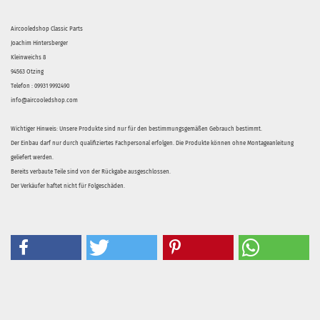
Aircooledshop Classic Parts
Joachim Hintersberger
Kleinweichs 8
94563 Otzing
Telefon : 09931 9992490
info@aircooledshop.com
Wichtiger Hinweis: Unsere Produkte sind nur für den bestimmungsgemäßen Gebrauch bestimmt.
Der Einbau darf nur durch qualifiziertes Fachpersonal erfolgen. Die Produkte können ohne Montageanleitung
geliefert werden.
Bereits verbaute Teile sind von der Rückgabe ausgeschlossen.
Der Verkäufer haftet nicht für Folgeschäden.