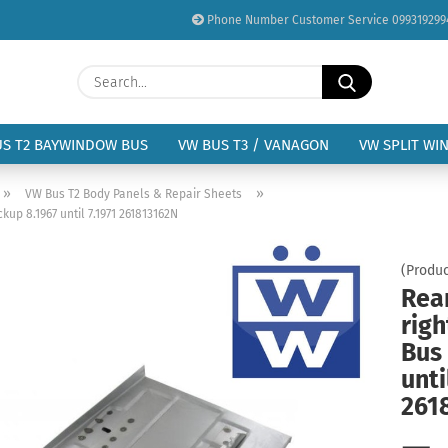
Phone Number Customer Service 099319299
Change language
Search...
Email
Delivery country
US T2 BAYWINDOW BUS
VW BUS T3 / VANAGON
VW SPLIT WI
Password
»
»
VW Bus T2 Body Panels & Repair Sheets
ckup 8.1967 until 7.1971 261813162N
(Produc
Rear
Create a new acc
righ
Forgot password?
Bus 
unti
261