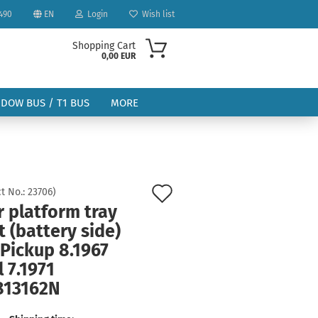
490
EN
Login
Wish list
Shopping Cart
0,00 EUR
NDOW BUS / T1 BUS
MORE
Add
t No.:
23706
)
 platform tray
to
ount
t (battery side)
wish
Pickup 8.1967
list
l 7.1971
813162N