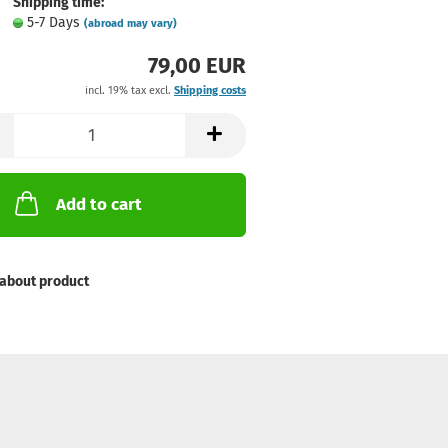
Shipping time:
5-7 Days
(abroad may vary)
79,00 EUR
incl. 19% tax excl.
Shipping costs
Add to cart
about product