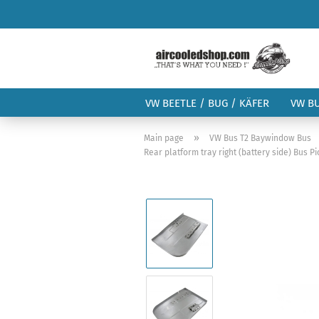
VW BEETLE / BUG / KÄFER
VW B
»
Main page
VW Bus T2 Baywindow Bus
Rear platform tray right (battery side) Bus Pi