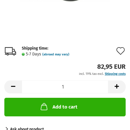
Shipping time:
A
5-7 Days
(abroad may vary)
t
82,95 EUR
w
incl. 19% tax excl.
Shipping costs
l
Add to cart
Ask about product