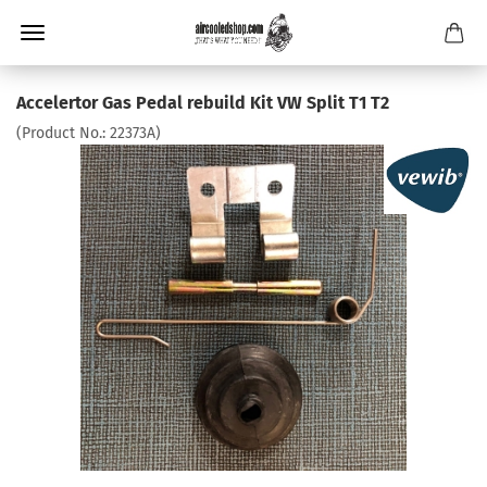
Accelertor Gas Pedal rebuild Kit VW Split T1 T2
(Product No.:
22373A
)