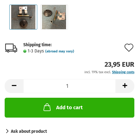
Shipping time:
A
1-3 Days
(abroad may vary)
t
23,95 EUR
w
incl. 19% tax excl.
Shipping costs
l
Add to cart
Ask about product