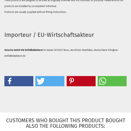
These products are designed to be used as originally intended and not modified for purpose. Please ensure the
products are installed by a competent individual.
Products are usually supplied without fitting instructions.
Importeur / EU-Wirtschaftsakteur
Gutsche GmbH VW Entfallteiledienst
Im Gesetz 20 53227 Bonn, Nordrhein-Westfalen, Deutschland info@vw-
entfallteiledienst.de
CUSTOMERS WHO BOUGHT THIS PRODUCT BOUGHT
ALSO THE FOLLOWING PRODUCTS: