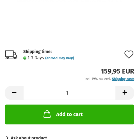
Shipping time:
A
1-3 Days
(abroad may vary)
t
159,95 EUR
w
incl. 19% tax excl.
Shipping costs
l
Add to cart
Ask about product