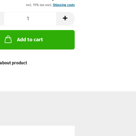
incl. 19% tax excl.
Shipping costs
Add to cart
about product