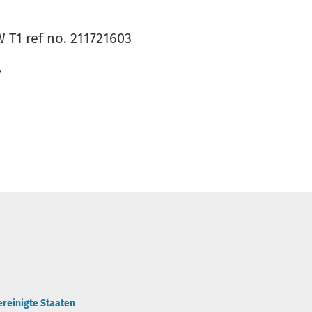
 T1 ref no. 211721603
7
ereinigte Staaten