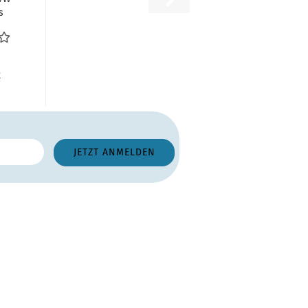
s
ef.
B
R