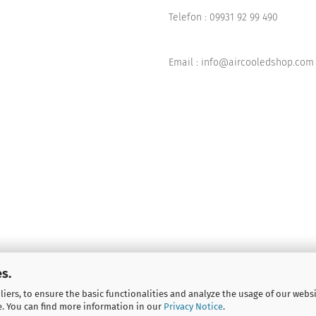
Telefon :
09931 92 99 490
Email : info@aircooledshop.com
s.
iers, to ensure the basic functionalities and analyze the usage of our webs
e. You can find more information in our
Privacy Notice
.