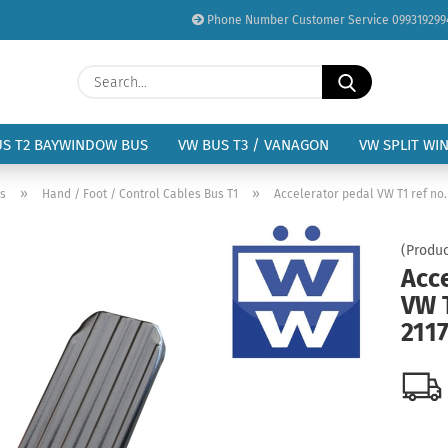
Phone Number Customer Service 099319299
Change language
Search...
Email
Delivery country
US T2 BAYWINDOW BUS
VW BUS T3 / VANAGON
VW SPLIT WI
Password
»
»
us
Hand / Foot / Control Cables Bus T1
Accelerator pedal VW T1 ref no.
(Produc
Acc
VW T
Create a new acc
211
Forgot password?