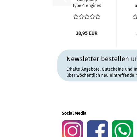
Type-1 engines
a
with dynamo
ca
and later Fuel...
38,95 EUR
Newsletter bestellen u
Erhalte Angebote, Gutscheine und I
über wöchentlich neu eintreffende 
Social Media