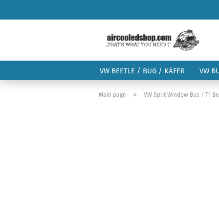
VW BEETLE / BUG / KÄFER
VW B
»
Main page
VW Split Window Bus / T1 B