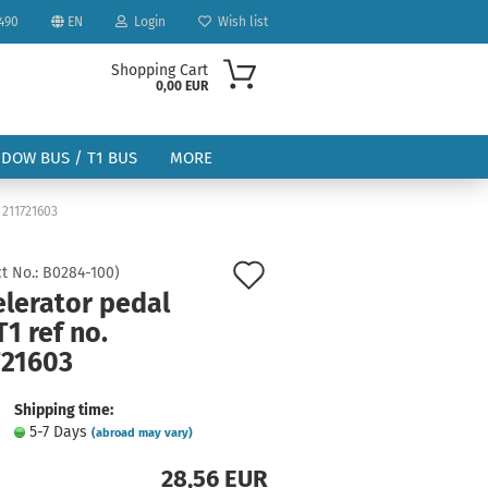
490
EN
Login
Wish list
Shopping Cart
0,00 EUR
NDOW BUS / T1 BUS
MORE
 211721603
Add
t No.:
B0284-100
)
elerator pedal
to
1 ref no.
ount
wish
721603
list
Shipping time:
5-7 Days
(abroad may vary)
28,56 EUR