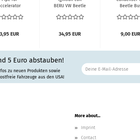
ccelerator
BERU VW Beetle
Beetle Bu
ble through
VW Bus T1 T2
Vanagon T3 r
fan shroud
028905295
12/13/15-
1600cc...
3,95 EUR
34,95 EUR
9,00 EU
nd 5 Euro abstauben!
nfos zu neuen Produkten sowie
rostfreie Fahrzeuge aus den USA!
More about...
Imprint
Contact