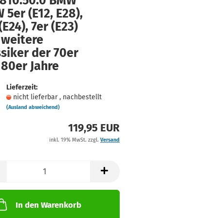
0810.50.0 BMW
5er (E12, E28),
(E24), 7er (E23)
 weitere
siker der 70er
 80er Jahre
Lieferzeit:
nicht lieferbar , nachbestellt
(Ausland abweichend)
119,95 EUR
inkl. 19% MwSt. zzgl.
Versand
In den Warenkorb