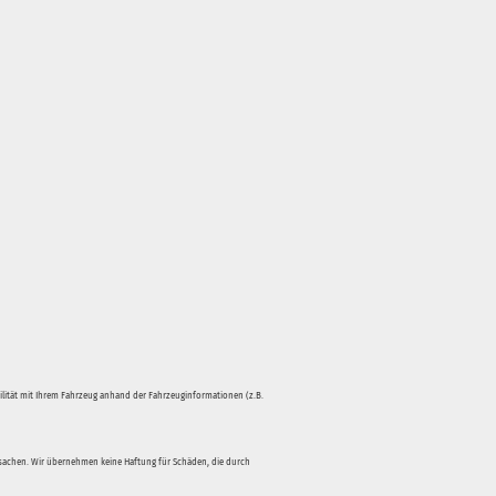
bilität mit Ihrem Fahrzeug anhand der Fahrzeuginformationen (z.B.
rsachen. Wir übernehmen keine Haftung für Schäden, die durch