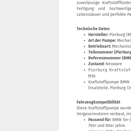
zuverlässige Kraftstoffförd
Fertigung und hochwerti
Lebensdauer und perfekte Pa
Technische Daten
Hersteller:
Pierburg (R
Art der Pumpe:
Mechani
Betriebsart:
Mechanisc
Teilenummer (Pierburg
Referenznummer (BMW
Zustand:
Neuware
Pierburg Kraftstof
M30
Kraftstoffpumpe BMW 
Ersatzteile, Pierburg 7
Fahrzeugkompatibilität
Diese Kraftstoffpumpe wurde
Vergasermotoren verbaut, i
Passend für:
BMW 5er (E
70er und 80er Jahre.