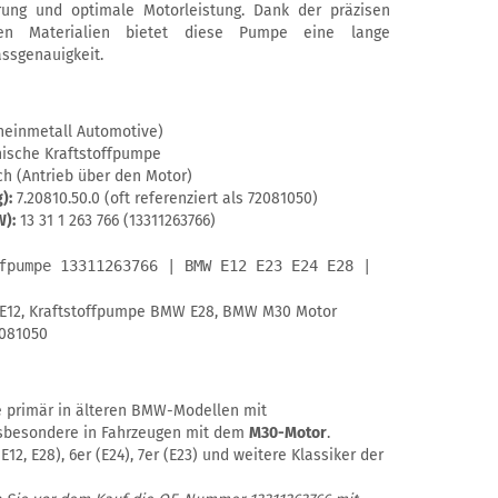
erung und optimale Motorleistung. Dank der präzisen
gen Materialien bietet diese Pumpe eine lange
ssgenauigkeit.
heinmetall Automotive)
sche Kraftstoffpumpe
h (Antrieb über den Motor)
):
7.20810.50.0 (oft referenziert als 72081050)
):
13 31 1 263 766 (13311263766)
fpumpe 13311263766 | BMW E12 E23 E24 E28 |
E12, Kraftstoffpumpe BMW E28, BMW M30 Motor
2081050
 primär in älteren BMW-Modellen mit
nsbesondere in Fahrzeugen mit dem
M30-Motor
.
12, E28), 6er (E24), 7er (E23) und weitere Klassiker der