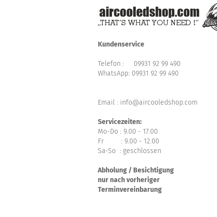
Kundenservice
Telefon :
09931 92 99 490
WhatsApp:
09931 92 99 490
Email : info@aircooledshop.com
Servicezeiten:
Mo-Do : 9.00 - 17.00
Fr : 9.00 - 12.00
Sa-So : geschlossen
Abholung / Besichtigung
nur nach vorheriger
Terminvereinbarung