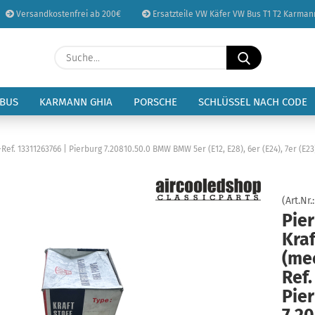
Versandkostenfrei ab 200€
Ersatzteile VW Käfer VW Bus T1 T2 Karman
Sprache auswählen
Suche...
E-Mail
Lieferland
 BUS
KARMANN GHIA
PORSCHE
SCHLÜSSEL NACH CODE
Passwort
ef. 13311263766 | Pierburg 7.20810.50.0 BMW BMW 5er (E12, E28), 6er (E24), 7er (E2
(Art.Nr.
Konto erstellen
Pie
Passwort vergessen
Kra
(me
Ref.
Pie