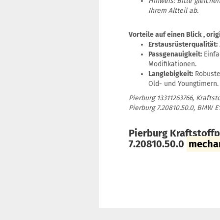
Hinweis: Bitte gleich
Ihrem Altteil ab.
Vorteile auf einen Blick , or
Erstausrüsterqualität:
Passgenauigkeit:
Einfa
Modifikationen.
Langlebigkeit:
Robuste 
Old- und Youngtimern.
Pierburg 13311263766, Kraf
Pierburg 7.20810.50.0, BMW E1
Pierburg Kraftstoff
7.20810.50.0
mechan