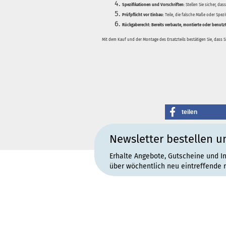
Spezifikationen und Vorschriften:
Stellen Sie sicher, da
Prüfpflicht vor Einbau:
Teile, die falsche Maße oder Spez
Rückgaberecht:
Bereits verbaute, montierte oder benutz
Mit dem Kauf und der Montage des Ersatzteils bestätigen Sie, dass 
teilen
Newsletter bestellen u
Erhalte Angebote, Gutscheine und I
über wöchentlich neu eintreffende 