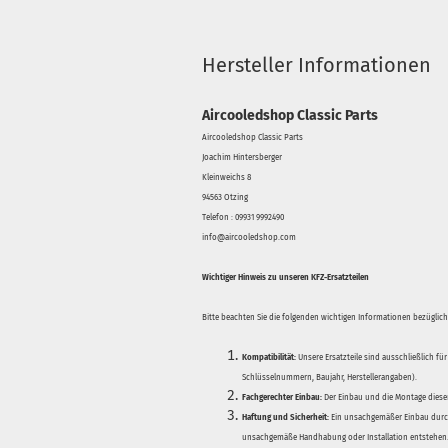
Hersteller Informationen
Aircooledshop Classic Parts
Aircooledshop Classic Parts
Joachim Hintersberger
Kleinweichs 8
94563 Otzing
Telefon : 09931 9992490
info@aircooledshop.com
Wichtiger Hinweis zu unseren KFZ-Ersatzteilen
Bitte beachten Sie die folgenden wichtigen Informationen bezüglich 
Kompatibilität:
Unsere Ersatzteile sind ausschließlich für
Schlüsselnummern, Baujahr, Herstellerangaben).
Fachgerechter Einbau:
Der Einbau und die Montage dieser
Haftung und Sicherheit:
Ein unsachgemäßer Einbau durch
unsachgemäße Handhabung oder Installation entstehen