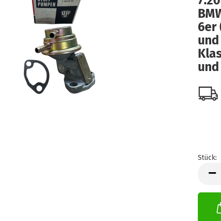
7.2
BMW 
6er 
und
Klas
und
Stück:
Stück