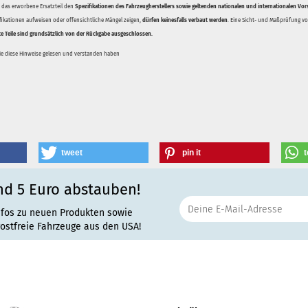
ss das erworbene Ersatzteil den
Spezifikationen des Fahrzeugherstellers sowie geltenden nationalen und internationalen Vor
ifikationen aufweisen oder offensichtliche Mängel zeigen,
dürfen keinesfalls verbaut werden
. Eine Sicht- und Maßprüfung vor
te Teile sind grundsätzlich von der Rückgabe ausgeschlossen.
Sie diese Hinweise gelesen und verstanden haben
tweet
pin it
t
nd 5 Euro abstauben!
nfos zu neuen Produkten sowie
rostfreie Fahrzeuge aus den USA!