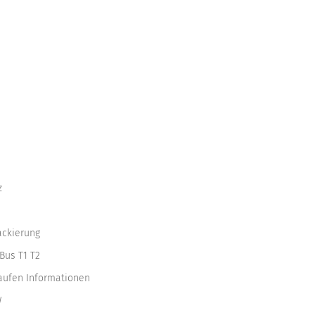
z
ackierung
Bus T1 T2
kaufen Informationen
W