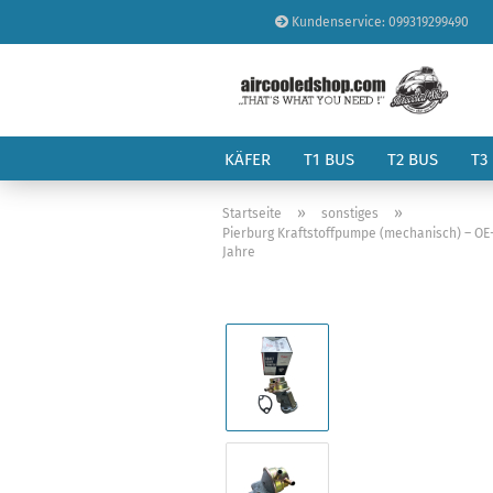
Kundenservice: 099319299490
KÄFER
T1 BUS
T2 BUS
T3
»
»
Startseite
sonstiges
Pierburg Kraftstoffpumpe (mechanisch) – OE-R
Jahre