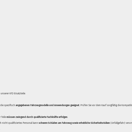
unserer KFZ-Ersatzteile:
 die spezifisch
angegebenen Fahrzeugmodelle und Anwendungen geeignet
. Prüfen Sie vor dem Kauf sorgfältig die Kompati
 Teile
müssen zwingend durch qualifizierte Fachkräfte erfolgen
.
 nicht qualifiziertes Personal kann
schwere Schäden am Fahrzeug sowie erhebliche Sicherheitsrisiken
(Unfallgefahr) veru
.