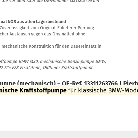
en Sie vor dem Kauf die OE-Nummer 13311263766 mit
iginal NOS aus alten Lagerbesteand
Zuverlässigkeit vom Original-Zulieferer Pierburg.
cher Austausch gegen das Originalteil ohne
mechanische Konstruktion für den Dauereinsatz in
tstoffpumpe BMW M30, mechanische Benzinpumpe BMW,
2 E24 E28 Ersatzteile, Oldtimer Kraftstoffpumpe.
pumpe (mechanisch) – OE-Ref. 13311263766 | Pier
ische Kraftstoffpumpe
für klassische BMW-Mode