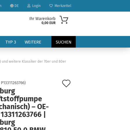
n
DE
Login
Merkzettel
Ihr Warenkorb
0,00 EUR
TYP 3
WEITERE
SUCHEN
3) und weitere Klassiker der 70er und 80er
Auf
:
P13311263766
)
rburg
den
?
ftstoffpumpe
Merkzettel
chanisch) – OE-
 13311263766 |
rburg