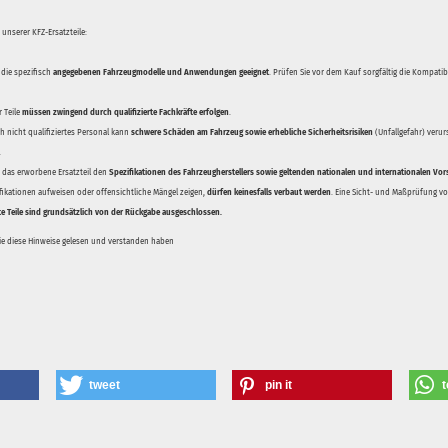
unserer KFZ-Ersatzteile:
 die spezifisch
angegebenen Fahrzeugmodelle und Anwendungen geeignet
. Prüfen Sie vor dem Kauf sorgfältig die Kompati
 Teile
müssen zwingend durch qualifizierte Fachkräfte erfolgen
.
 nicht qualifiziertes Personal kann
schwere Schäden am Fahrzeug sowie erhebliche Sicherheitsrisiken
(Unfallgefahr) veru
.
ss das erworbene Ersatzteil den
Spezifikationen des Fahrzeugherstellers sowie geltenden nationalen und internationalen Vor
ifikationen aufweisen oder offensichtliche Mängel zeigen,
dürfen keinesfalls verbaut werden
. Eine Sicht- und Maßprüfung vor
te Teile sind grundsätzlich von der Rückgabe ausgeschlossen.
Sie diese Hinweise gelesen und verstanden haben
tweet
pin it
t