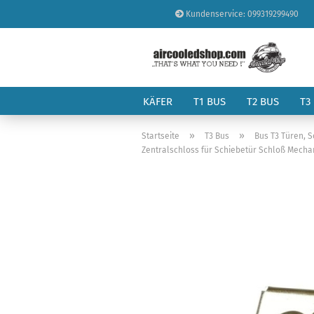
Kundenservice: 099319299490
KÄFER
T1 BUS
T2 BUS
T3
»
»
Startseite
T3 Bus
Bus T3 Türen, 
Zentralschloss für Schiebetür Schloß Mechan