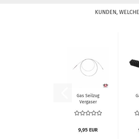
KUNDEN, WELCHE 
Gas Seilzug
G
Vergaser
Gaszug 3805
Gas
mm VW Bus T3
Transporter...
9,95 EUR