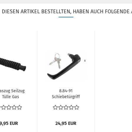
DIESEN ARTIKEL BESTELLTEN, HABEN AUCH FOLGENDE 
aszug Seilzug
8.84-91
Tülle Gas
Schiebetürgriff
zugabdichtung
rechts Griff
Gummitülle...
Schiebetür VW...
9,95 EUR
24,95 EUR