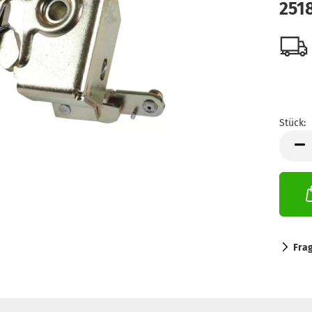
251
Stück:
Stück
Fra