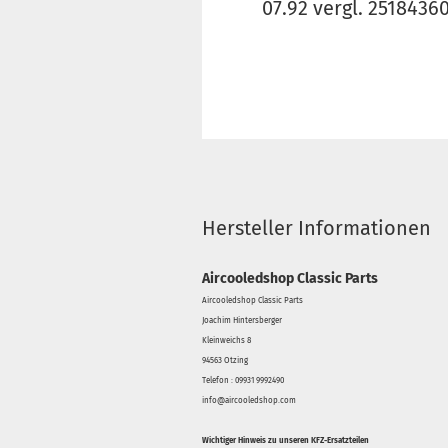
07.92 vergl. 2518436
Hersteller Informationen
Aircooledshop Classic Parts
Aircooledshop Classic Parts
Joachim Hintersberger
Kleinweichs 8
94563 Otzing
Telefon : 09931 9992490
info@aircooledshop.com
Wichtiger Hinweis zu unseren KFZ-Ersatzteilen