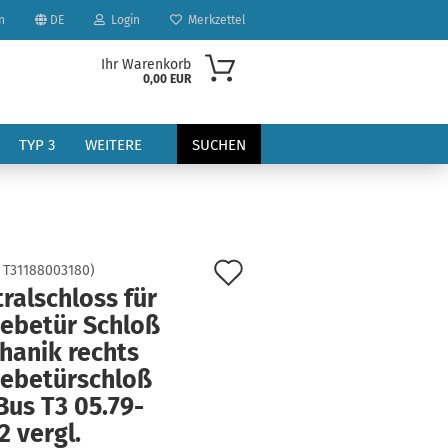
n
DE
Login
Merkzettel
Ihr Warenkorb
0,00 EUR
TYP 3
WEITERE
SUCHEN
Auf
:
T31188003180
)
ralschloss für
den
iebetür Schloß
?
Merkzettel
hanik rechts
iebetürschloß
Bus T3 05.79-
2 vergl.