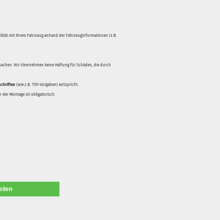
bilität mit Ihrem Fahrzeug anhand der Fahrzeuginformationen (z.B.
rsachen. Wir übernehmen keine Haftung für Schäden, die durch
schriften
(wie z.B. TÜV-Vorgaben) entspricht.
 der Montage ist obligatorisch.
eilen