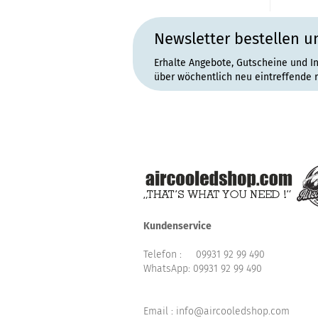
Newsletter bestellen u
Erhalte Angebote, Gutscheine und I
über wöchentlich neu eintreffende 
Kundenservice
Telefon :
09931 92 99 490
WhatsApp:
09931 92 99 490
Email : info@aircooledshop.com