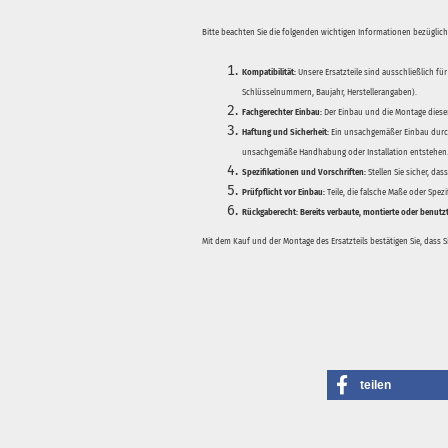
Bitte beachten Sie die folgenden wichtigen Informationen bezüglich 
Kompatibilität:
Unsere Ersatzteile sind ausschließlich für
Schlüsselnummern, Baujahr, Herstellerangaben).
Fachgerechter Einbau:
Der Einbau und die Montage dieser
Haftung und Sicherheit:
Ein unsachgemäßer Einbau durch
unsachgemäße Handhabung oder Installation entstehen
Spezifikationen und Vorschriften:
Stellen Sie sicher, da
Prüfpflicht vor Einbau:
Teile, die falsche Maße oder Spez
Rückgaberecht:
Bereits verbaute, montierte oder benutz
Mit dem Kauf und der Montage des Ersatzteils bestätigen Sie, dass 
teilen