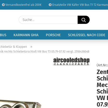
Versandkostenfrei ab 200€
Ersatzteile VW Käfer VW Bus T1 T2 Karman
Sprache auswählen
Suche...
E-Mail
Lieferland
 BUS
KARMANN GHIA
PORSCHE
SCHLÜSSEL NACH CODE
Passwort
»
Schiebetür & Klappen
ik rechts Schiebetürschloß VW Bus T3 05.79-07.92 vergl. 251843604B
(Art.Nr.
Zent
Konto erstellen
Sch
Passwort vergessen
Mec
Sch
VW 
07.9