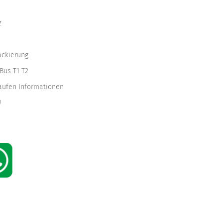
z
ackierung
Bus T1 T2
kaufen Informationen
W